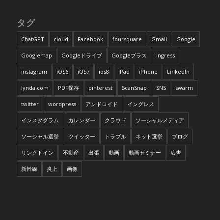
タグ
ChatGPT
cloud
Facebook
foursquare
Gmail
Google
Googlemap
Googleドライブ
Googleプラス
ingress
instagram
iOS6
iOS7
ios8
iPad
iPhone
LinkedIn
lynda.com
PDF保存
pinterest
ScanSnap
SNS
swarm
twitter
wordpress
アンドロイド
イングレス
インスタグラム
カレンダー
クラウド
ソーシャルメディア
ソーシャル選挙
ツイッター
トラブル
ネット選挙
ブログ
リンクトイン
不動産
出張
動画
動画セミナー
広告
新幹線
炎上
画像