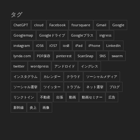
タグ
ChatGPT
cloud
Facebook
foursquare
Gmail
Google
Googlemap
Googleドライブ
Googleプラス
ingress
instagram
iOS6
iOS7
ios8
iPad
iPhone
LinkedIn
lynda.com
PDF保存
pinterest
ScanSnap
SNS
swarm
twitter
wordpress
アンドロイド
イングレス
インスタグラム
カレンダー
クラウド
ソーシャルメディア
ソーシャル選挙
ツイッター
トラブル
ネット選挙
ブログ
リンクトイン
不動産
出張
動画
動画セミナー
広告
新幹線
炎上
画像