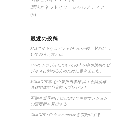
野球とネットとソーシャルメディア
(9)
最近の投稿
SNSでイヤなコメントがついた時、対応につ
いての考え方とは
SNSのトラブルについての本を中小規模のビ
ジネスに関わる方のために書きました。
#ChatGPT本 を企業担当者様 商工会議所様
各種団体担当者様へプレゼント
不動産業界向け ChatGPTで中古マンション
の査定額を算出する
ChatGPT : Code interpreter を有効にする