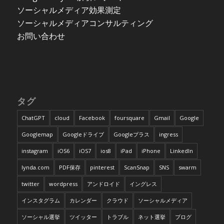
ソーシャルメディア効果測定
ソーシャルメディアコンサルティング
お問い合わせ
タグ
ChatGPT
cloud
Facebook
foursquare
Gmail
Google
Googlemap
Googleドライブ
Googleプラス
ingress
instagram
iOS6
iOS7
ios8
iPad
iPhone
LinkedIn
lynda.com
PDF保存
pinterest
ScanSnap
SNS
swarm
twitter
wordpress
アンドロイド
イングレス
インスタグラム
カレンダー
クラウド
ソーシャルメディア
ソーシャル選挙
ツイッター
トラブル
ネット選挙
ブログ