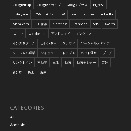
Googlemap
Googleドライブ
Googleプラス
ingress
instagram
iOS6
iOS7
ios8
iPad
iPhone
LinkedIn
lynda.com
PDF保存
pinterest
ScanSnap
SNS
swarm
twitter
wordpress
アンドロイド
イングレス
インスタグラム
カレンダー
クラウド
ソーシャルメディア
ソーシャル選挙
ツイッター
トラブル
ネット選挙
ブログ
リンクトイン
不動産
出張
動画
動画セミナー
広告
新幹線
炎上
画像
CATEGORIES
AI
Android