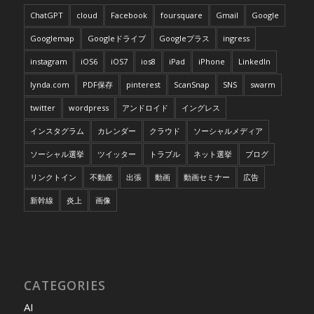
ChatGPT
cloud
Facebook
foursquare
Gmail
Google
Googlemap
Googleドライブ
Googleプラス
ingress
instagram
iOS6
iOS7
ios8
iPad
iPhone
LinkedIn
lynda.com
PDF保存
pinterest
ScanSnap
SNS
swarm
twitter
wordpress
アンドロイド
イングレス
インスタグラム
カレンダー
クラウド
ソーシャルメディア
ソーシャル選挙
ツイッター
トラブル
ネット選挙
ブログ
リンクトイン
不動産
出張
動画
動画セミナー
広告
新幹線
炎上
画像
CATEGORIES
AI