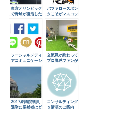
東京オリンピック
バファローズポン
で野球が復活した
タこそがマスコッ
ことについて、ソ
トキャラの鏡であ
ーシャル民はどう
ることをTwitter
言っているのか見
で証明している
てみました
ソーシャルメディ
交流戦が終わって
アコミュニケーシ
プロ野球ファンが
ョンの代行業務を
チェックしておく
できる会社は日本
べきFacebookペ
にほとんど無いら
ージ・Twitterア
しい。
カウントとは
2017衆議院議員
コンサルティング
選挙に候補者はど
＆講演のご案内
うソーシャルメデ