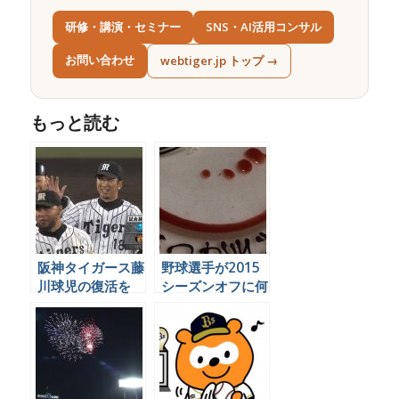
研修・講演・セミナー
SNS・AI活用コンサル
お問い合わせ
webtiger.jp トップ →
もっと読む
阪神タイガース藤
野球選手が2015
川球児の復活を
シーズンオフに何
Twitter民はどう
をやっているかを
見たか、まとめ
Twitterで見てみ
よう