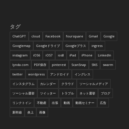
タグ
ChatGPT
cloud
Facebook
foursquare
Gmail
Google
Googlemap
Googleドライブ
Googleプラス
ingress
instagram
iOS6
iOS7
ios8
iPad
iPhone
LinkedIn
lynda.com
PDF保存
pinterest
ScanSnap
SNS
swarm
twitter
wordpress
アンドロイド
イングレス
インスタグラム
カレンダー
クラウド
ソーシャルメディア
ソーシャル選挙
ツイッター
トラブル
ネット選挙
ブログ
リンクトイン
不動産
出張
動画
動画セミナー
広告
新幹線
炎上
画像