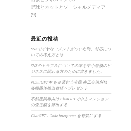
野球とネットとソーシャルメディア
(9)
最近の投稿
SNSでイヤなコメントがついた時、対応につ
いての考え方とは
SNSのトラブルについての本を中小規模のビ
ジネスに関わる方のために書きました。
#ChatGPT本 を企業担当者様 商工会議所様
各種団体担当者様へプレゼント
不動産業界向け ChatGPTで中古マンション
の査定額を算出する
ChatGPT : Code interpreter を有効にする