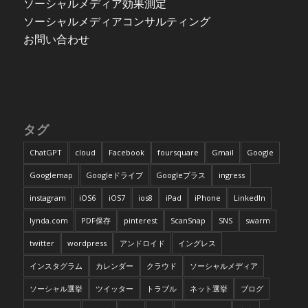
ソーシャルメディア効果測定
ソーシャルメディアコンサルティング
お問い合わせ
タグ
ChatGPT
cloud
Facebook
foursquare
Gmail
Google
Googlemap
Googleドライブ
Googleプラス
ingress
instagram
iOS6
iOS7
ios8
iPad
iPhone
LinkedIn
lynda.com
PDF保存
pinterest
ScanSnap
SNS
swarm
twitter
wordpress
アンドロイド
イングレス
インスタグラム
カレンダー
クラウド
ソーシャルメディア
ソーシャル選挙
ツイッター
トラブル
ネット選挙
ブログ