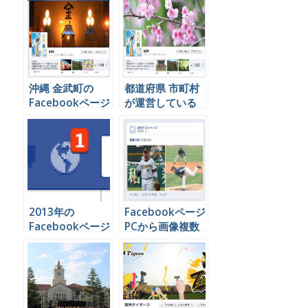
ときに設定するべ
きＫＰＩとは
沖縄 金武町の
都道府県 市町村
Facebookページ
が運営している
がなぜ参考になる
Facebookページ
のか。
一覧
2013年の
Facebookページ
Facebookページ
PCから画像複数
運用にて必要な２
アップ バラバラ
本の柱とは
に表示される問題
を解決する