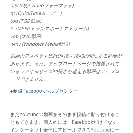
ogv (Ogg Videoフォーマット)
qt (QuickTimeムービー)
tod (TOD動画)
ts (MPEGトランスポートストリーム)
vob (DVD動画)
wmv (Windows Media動画)
動画のアスペクト比は9×16～16×9の間にする必要が
あります。また、アップロードページで推奨されて
いるファイルサイズや長さを超える動画はアップロ
ードできません。
※参照 Facebookヘルプセンター
またYoutubeの動画をそのまま投稿に貼り付けるこ
ともできます。個人的には、Facebookだけでなく、
インターネット全体にアピールできるYoutubeに一