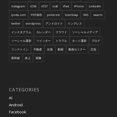
instagram
iOS6
iOS7
ios8
iPad
iPhone
LinkedIn
lynda.com
PDF保存
pinterest
ScanSnap
SNS
swarm
twitter
wordpress
アンドロイド
イングレス
インスタグラム
カレンダー
クラウド
ソーシャルメディア
ソーシャル選挙
ツイッター
トラブル
ネット選挙
ブログ
リンクトイン
不動産
出張
動画
動画セミナー
広告
新幹線
炎上
画像
CATEGORIES
AI
Android
Facebook