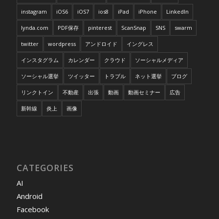
instagram
iOS6
iOS7
ios8
iPad
iPhone
LinkedIn
lynda.com
PDF保存
pinterest
ScanSnap
SNS
swarm
twitter
wordpress
アンドロイド
イングレス
インスタグラム
カレンダー
クラウド
ソーシャルメディア
ソーシャル選挙
ツイッター
トラブル
ネット選挙
ブログ
リンクトイン
不動産
出張
動画
動画セミナー
広告
新幹線
炎上
画像
CATEGORIES
AI
Android
Facebook