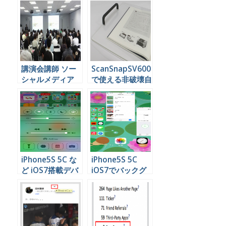
講演会講師 ソー
ScanSnapSV600
シャルメディア
で使える非破壊自
大阪 京都 滋賀
炊の便利ツールが
出ますよぉ
iPhone5S 5C な
iPhone5S 5C
ど iOS7搭載デバ
iOS7でバックグ
イスで基本機能を
ラウンドで開いて
素早く利用する方
いるアプリを閉じ
法
る方法