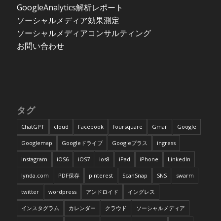
GoogleAnalytics解析レポート
ソーシャルメディア効果測定
ソーシャルメディアコンサルティング
お問い合わせ
タグ
ChatGPT
cloud
Facebook
foursquare
Gmail
Google
Googlemap
Googleドライブ
Googleプラス
ingress
instagram
iOS6
iOS7
ios8
iPad
iPhone
LinkedIn
lynda.com
PDF保存
pinterest
ScanSnap
SNS
swarm
twitter
wordpress
アンドロイド
イングレス
インスタグラム
カレンダー
クラウド
ソーシャルメディア