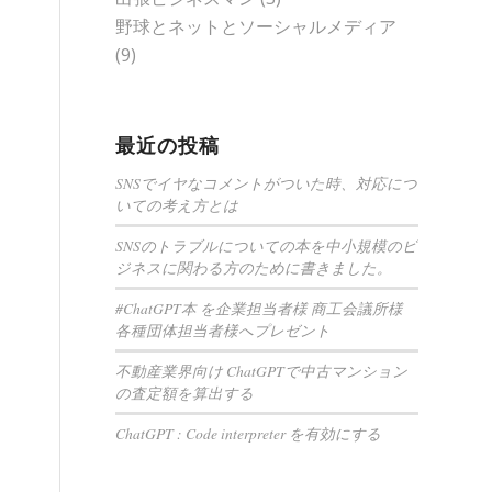
野球とネットとソーシャルメディア
(9)
最近の投稿
SNSでイヤなコメントがついた時、対応につ
いての考え方とは
SNSのトラブルについての本を中小規模のビ
ジネスに関わる方のために書きました。
#ChatGPT本 を企業担当者様 商工会議所様
各種団体担当者様へプレゼント
不動産業界向け ChatGPTで中古マンション
の査定額を算出する
ChatGPT : Code interpreter を有効にする