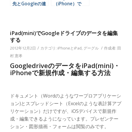
先とGoogleの連
（iPhone）で
絡先を同期する方
「フィードバック
法
を送信」が出てく
るのがうっとぉし
いなら
iPad(mini)でGoogleドライブのデータを編集
する
/
/
2012年12月2日
カテゴリ:
iPhoneとiPad
,
グーグル
作成者:
田
村 憲孝
GoogledriveのデータをiPad(mini)・
iPhoneで新規作成・編集する方法
ドキュメント（Wordのようなワープロアプリケーシ
ョン)とスプレッドシート（Excelのような表計算アプ
リケーション）だけですが、iOSデバイスで新規作
成・編集できるようになっています。プレゼンテー
ション・図形描画・フォームは閲覧のみです。