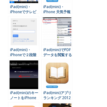
iPad(mini)・
iPad(mini)・
iPhoneでテレビ
iPhone 天気予報
番組表を見るアプ
おすすめアプリは
リ
これ！
iPad(mini)・
iPad(mini)でPDF
iPhoneで２段階
データを閲覧する
認証設定した
方法
Gmailアカウント
を利用できるよう
にする方法
iPad(mini)のキー
iPad(mini)アプリ
ノートをiPhone
ランキング 2012
で操作する方法