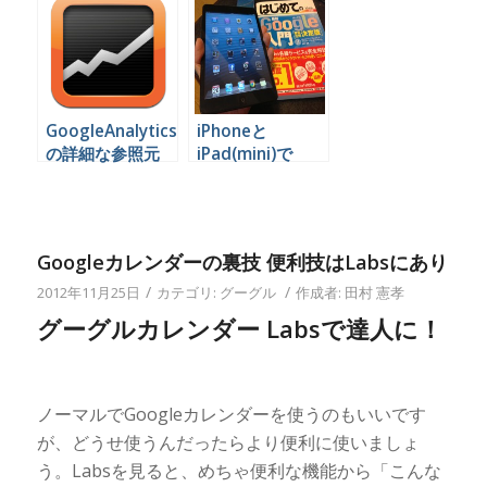
GoogleAnalytics
iPhoneと
の詳細な参照元
iPad(mini)で
URLをiPad(mini)
Kindleアプリを使
で確認できるアプ
うとこんなに便利
リ
だったとは
Googleカレンダーの裏技 便利技はLabsにあり
/
/
2012年11月25日
カテゴリ:
グーグル
作成者:
田村 憲孝
グーグルカレンダー Labsで達人に！
ノーマルでGoogleカレンダーを使うのもいいです
が、どうせ使うんだったらより便利に使いましょ
う。Labsを見ると、めちゃ便利な機能から「こんな