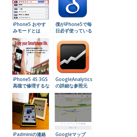
iPhone5 おやす
僕がiPhone5で毎
みモードとは
日必ず使っている
５つのGoogleサ
ービスと便利な関
連アプリ
iPhone5 4S 3GS
GoogleAnalytics
高槻で修理するな
の詳細な参照元
ら
URLをiPad(mini)
で確認できるアプ
リ
iPadminiの連絡
Googleマップ