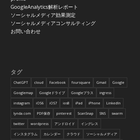
GoogleAnalytics解析レポート
ソーシャルメディア効果測定
ソーシャルメディアコンサルティング
お問い合わせ
タグ
ChatGPT
cloud
Facebook
foursquare
Gmail
Google
Googlemap
Googleドライブ
Googleプラス
ingress
instagram
iOS6
iOS7
ios8
iPad
iPhone
LinkedIn
lynda.com
PDF保存
pinterest
ScanSnap
SNS
swarm
twitter
wordpress
アンドロイド
イングレス
インスタグラム
カレンダー
クラウド
ソーシャルメディア