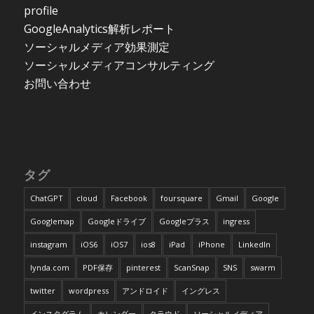
profile
GoogleAnalytics解析レポート
ソーシャルメディア効果測定
ソーシャルメディアコンサルティング
お問い合わせ
タグ
ChatGPT
cloud
Facebook
foursquare
Gmail
Google
Googlemap
Googleドライブ
Googleプラス
ingress
instagram
iOS6
iOS7
ios8
iPad
iPhone
LinkedIn
lynda.com
PDF保存
pinterest
ScanSnap
SNS
swarm
twitter
wordpress
アンドロイド
イングレス
インスタグラム
カレンダー
クラウド
ソーシャルメディア