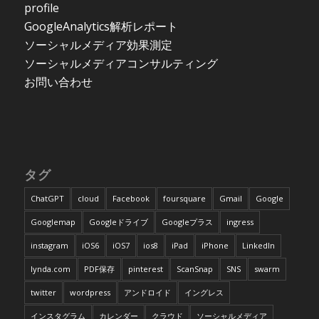
profile
GoogleAnalytics解析レポート
ソーシャルメディア効果測定
ソーシャルメディアコンサルティング
お問い合わせ
タグ
ChatGPT
cloud
Facebook
foursquare
Gmail
Google
Googlemap
Googleドライブ
Googleプラス
ingress
instagram
iOS6
iOS7
ios8
iPad
iPhone
LinkedIn
lynda.com
PDF保存
pinterest
ScanSnap
SNS
swarm
twitter
wordpress
アンドロイド
イングレス
インスタグラム
カレンダー
クラウド
ソーシャルメディア