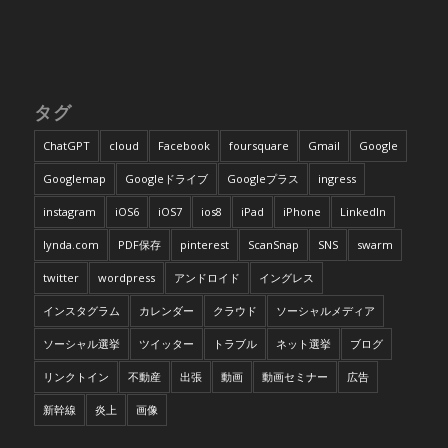
タグ
ChatGPT
cloud
Facebook
foursquare
Gmail
Google
Googlemap
Googleドライブ
Googleプラス
ingress
instagram
iOS6
iOS7
ios8
iPad
iPhone
LinkedIn
lynda.com
PDF保存
pinterest
ScanSnap
SNS
swarm
twitter
wordpress
アンドロイド
イングレス
インスタグラム
カレンダー
クラウド
ソーシャルメディア
ソーシャル選挙
ツイッター
トラブル
ネット選挙
ブログ
リンクトイン
不動産
出張
動画
動画セミナー
広告
新幹線
炎上
画像