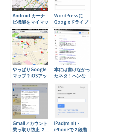
Android カーナ
WordPressに
ビ機能をマイマッ
Googleドライブ
プと連動して使う
で作った申込フォ
とこんなに便利！
ームを掲載する
やっぱりGoogle
本には書けなかっ
マップ？iOSアッ
たネタ！ヘンな
プデートで地図が
Google検索方法
使えなくなったと
で画面がえらいこ
困っているなら。
とに！
Gmailアカウント
iPad(mini)・
乗っ取り防止 ２
iPhoneで２段階