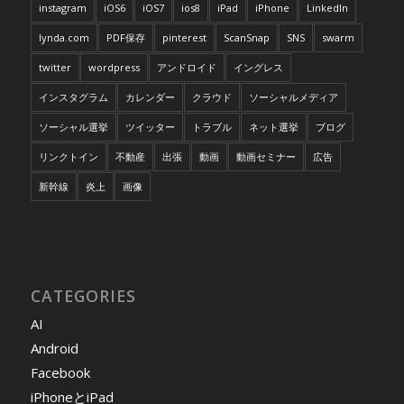
instagram
iOS6
iOS7
ios8
iPad
iPhone
LinkedIn
lynda.com
PDF保存
pinterest
ScanSnap
SNS
swarm
twitter
wordpress
アンドロイド
イングレス
インスタグラム
カレンダー
クラウド
ソーシャルメディア
ソーシャル選挙
ツイッター
トラブル
ネット選挙
ブログ
リンクトイン
不動産
出張
動画
動画セミナー
広告
新幹線
炎上
画像
CATEGORIES
AI
Android
Facebook
iPhoneとiPad