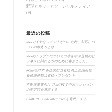
野球とネットとソーシャルメディア
(9)
最近の投稿
SNSでイヤなコメントがついた時、対応につ
いての考え方とは
SNSのトラブルについての本を中小規模のビ
ジネスに関わる方のために書きました。
#ChatGPT本 を企業担当者様 商工会議所様
各種団体担当者様へプレゼント
不動産業界向け ChatGPTで中古マンション
の査定額を算出する
ChatGPT : Code interpreter を有効にする