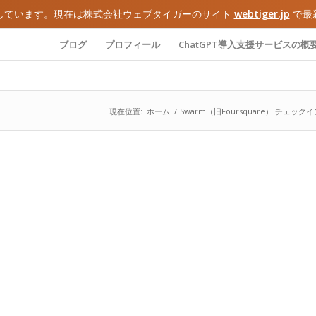
しています。現在は株式会社ウェブタイガーのサイト
webtiger.jp
で最
ブログ
プロフィール
ChatGPT導入支援サービスの概
現在位置:
ホーム
/
Swarm（旧Foursquare） チ