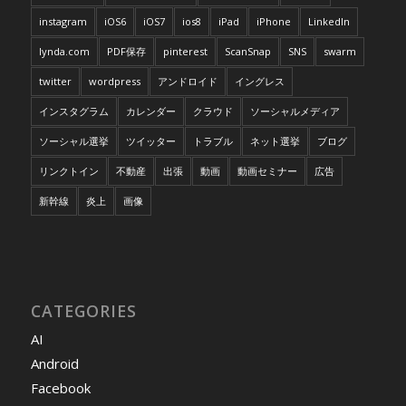
instagram
iOS6
iOS7
ios8
iPad
iPhone
LinkedIn
lynda.com
PDF保存
pinterest
ScanSnap
SNS
swarm
twitter
wordpress
アンドロイド
イングレス
インスタグラム
カレンダー
クラウド
ソーシャルメディア
ソーシャル選挙
ツイッター
トラブル
ネット選挙
ブログ
リンクトイン
不動産
出張
動画
動画セミナー
広告
新幹線
炎上
画像
CATEGORIES
AI
Android
Facebook