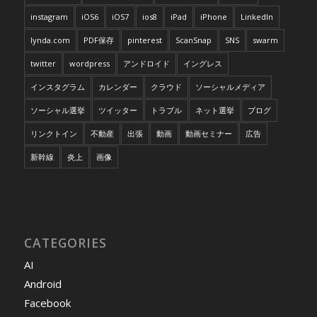
instagram
iOS6
iOS7
ios8
iPad
iPhone
LinkedIn
lynda.com
PDF保存
pinterest
ScanSnap
SNS
swarm
twitter
wordpress
アンドロイド
イングレス
インスタグラム
カレンダー
クラウド
ソーシャルメディア
ソーシャル選挙
ツイッター
トラブル
ネット選挙
ブログ
リンクトイン
不動産
出張
動画
動画セミナー
広告
新幹線
炎上
画像
CATEGORIES
AI
Android
Facebook