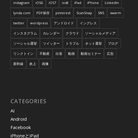
instagram
iOS6
iOS7
ios8
iPad
iPhone
LinkedIn
lynda.com
PDF保存
pinterest
ScanSnap
SNS
swarm
twitter
wordpress
アンドロイド
イングレス
インスタグラム
カレンダー
クラウド
ソーシャルメディア
ソーシャル選挙
ツイッター
トラブル
ネット選挙
ブログ
リンクトイン
不動産
出張
動画
動画セミナー
広告
新幹線
炎上
画像
CATEGORIES
AI
Android
Facebook
iPhoneとiPad