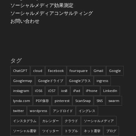
ソーシャルメディア効果測定
ソーシャルメディアコンサルティング
お問い合わせ
タグ
ChatGPT
cloud
Facebook
foursquare
Gmail
Google
Googlemap
Googleドライブ
Googleプラス
ingress
instagram
iOS6
iOS7
ios8
iPad
iPhone
LinkedIn
lynda.com
PDF保存
pinterest
ScanSnap
SNS
swarm
twitter
wordpress
アンドロイド
イングレス
インスタグラム
カレンダー
クラウド
ソーシャルメディア
ソーシャル選挙
ツイッター
トラブル
ネット選挙
ブログ