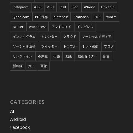
instagram
iOS6
iOS7
ios8
iPad
iPhone
LinkedIn
lynda.com
PDF保存
pinterest
ScanSnap
SNS
swarm
twitter
wordpress
アンドロイド
イングレス
インスタグラム
カレンダー
クラウド
ソーシャルメディア
ソーシャル選挙
ツイッター
トラブル
ネット選挙
ブログ
リンクトイン
不動産
出張
動画
動画セミナー
広告
新幹線
炎上
画像
CATEGORIES
AI
Android
Facebook