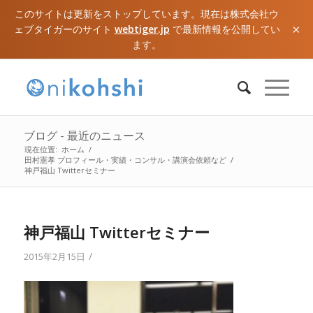
このサイトは更新をストップしています。現在は株式会社ウ
×
ェブタイガーのサイト
webtiger.jp
で最新情報を公開してい
ます。
ブログ - 最近のニュース
現在位置:
ホーム
/
田村憲孝 プロフィール・実績・コンサル・講演会依頼など
/
神戸福山 Twitterセミナー
神戸福山 Twitterセミナー
/
2015年2月15日