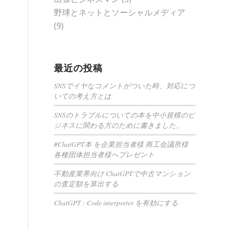
野球とネットとソーシャルメディア
(9)
最近の投稿
SNSでイヤなコメントがついた時、対応につ
いての考え方とは
SNSのトラブルについての本を中小規模のビ
ジネスに関わる方のために書きました。
#ChatGPT本 を企業担当者様 商工会議所様
各種団体担当者様へプレゼント
不動産業界向け ChatGPTで中古マンション
の査定額を算出する
ChatGPT : Code interpreter を有効にする