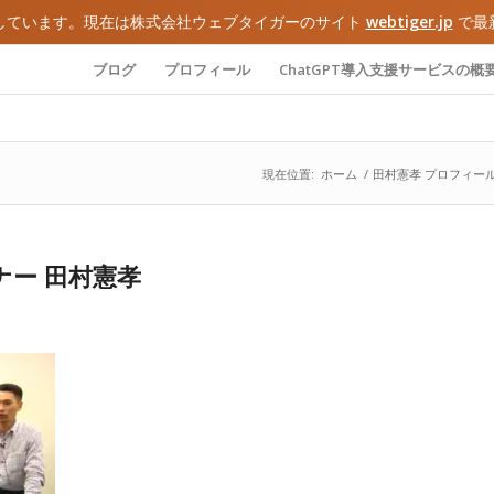
しています。現在は株式会社ウェブタイガーのサイト
webtiger.jp
で最
ブログ
プロフィール
ChatGPT導入支援サービスの概
現在位置:
ホーム
/
田村憲孝 プロフィー
ミナー 田村憲孝