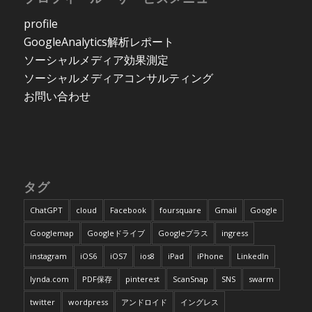
profile
GoogleAnalytics解析レポート
ソーシャルメディア効果測定
ソーシャルメディアコンサルティング
お問い合わせ
タグ
ChatGPT
cloud
Facebook
foursquare
Gmail
Google
Googlemap
Googleドライブ
Googleプラス
ingress
instagram
iOS6
iOS7
ios8
iPad
iPhone
LinkedIn
lynda.com
PDF保存
pinterest
ScanSnap
SNS
swarm
twitter
wordpress
アンドロイド
イングレス