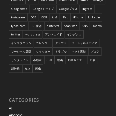
ChatGPT
cloud
Facebook
foursquare
Gmail
Google
Googlemap
Googleドライブ
Googleプラス
ingress
instagram
iOS6
iOS7
ios8
iPad
iPhone
LinkedIn
lynda.com
PDF保存
pinterest
ScanSnap
SNS
swarm
twitter
wordpress
アンドロイド
イングレス
インスタグラム
カレンダー
クラウド
ソーシャルメディア
ソーシャル選挙
ツイッター
トラブル
ネット選挙
ブログ
リンクトイン
不動産
出張
動画
動画セミナー
広告
新幹線
炎上
画像
CATEGORIES
AI
Android