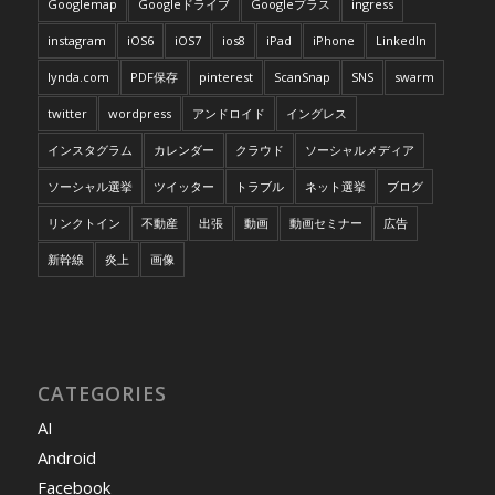
Googlemap
Googleドライブ
Googleプラス
ingress
instagram
iOS6
iOS7
ios8
iPad
iPhone
LinkedIn
lynda.com
PDF保存
pinterest
ScanSnap
SNS
swarm
twitter
wordpress
アンドロイド
イングレス
インスタグラム
カレンダー
クラウド
ソーシャルメディア
ソーシャル選挙
ツイッター
トラブル
ネット選挙
ブログ
リンクトイン
不動産
出張
動画
動画セミナー
広告
新幹線
炎上
画像
CATEGORIES
AI
Android
Facebook