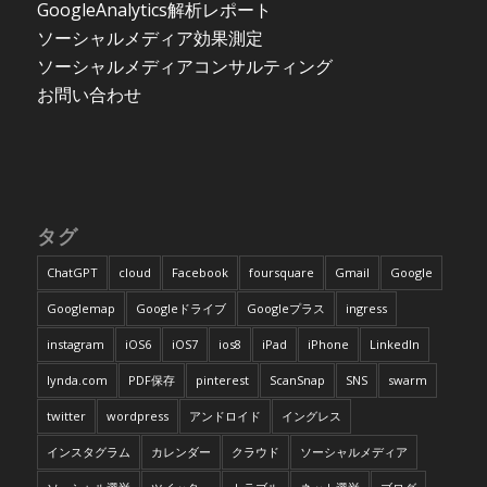
GoogleAnalytics解析レポート
ソーシャルメディア効果測定
ソーシャルメディアコンサルティング
お問い合わせ
タグ
ChatGPT
cloud
Facebook
foursquare
Gmail
Google
Googlemap
Googleドライブ
Googleプラス
ingress
instagram
iOS6
iOS7
ios8
iPad
iPhone
LinkedIn
lynda.com
PDF保存
pinterest
ScanSnap
SNS
swarm
twitter
wordpress
アンドロイド
イングレス
インスタグラム
カレンダー
クラウド
ソーシャルメディア