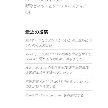
野球とネットとソーシャルメディア
(9)
最近の投稿
SNSでイヤなコメントがついた時、対応につ
いての考え方とは
SNSのトラブルについての本を中小規模のビ
ジネスに関わる方のために書きました。
#ChatGPT本 を企業担当者様 商工会議所様
各種団体担当者様へプレゼント
不動産業界向け ChatGPTで中古マンション
の査定額を算出する
ChatGPT : Code interpreter を有効にする