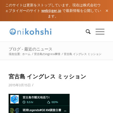
このサイトは更新をストップしています。現在は株式会社ウ
×
ェブタイガーのサイト
webtiger.jp
で最新情報を公開してい
ます。
ブログ - 最近のニュース
現在位置:
ホーム
/
宮古島のingress事情
/
宮古島 イングレス ミッション
宮古島 イングレス ミッション
/
2015年3月15日