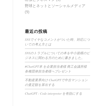
野球とネットとソーシャルメディア
(9)
最近の投稿
SNSでイヤなコメントがついた時、対応につ
いての考え方とは
SNSのトラブルについての本を中小規模のビ
ジネスに関わる方のために書きました。
#ChatGPT本 を企業担当者様 商工会議所様
各種団体担当者様へプレゼント
不動産業界向け ChatGPTで中古マンション
の査定額を算出する
ChatGPT : Code interpreter を有効にする