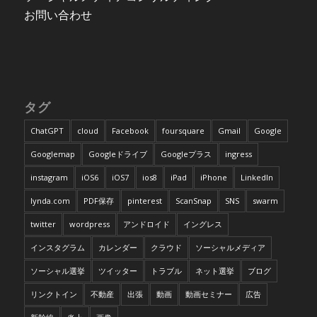
お問い合わせ
タグ
ChatGPT
cloud
Facebook
foursquare
Gmail
Google
Googlemap
Googleドライブ
Googleプラス
ingress
instagram
iOS6
iOS7
ios8
iPad
iPhone
LinkedIn
lynda.com
PDF保存
pinterest
ScanSnap
SNS
swarm
twitter
wordpress
アンドロイド
イングレス
インスタグラム
カレンダー
クラウド
ソーシャルメディア
ソーシャル選挙
ツイッター
トラブル
ネット選挙
ブログ
リンクトイン
不動産
出張
動画
動画セミナー
広告