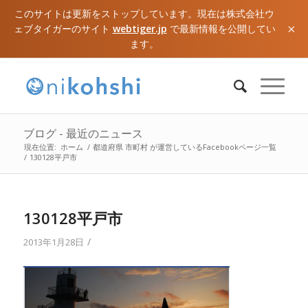
このサイトは更新をストップしています。現在は株式会社ウ
×
ェブタイガーのサイト
webtiger.jp
で最新情報を公開してい
ます。
ブログ - 最近のニュース
現在位置:
ホーム
/
都道府県 市町村 が運営しているFacebookページ一覧
/
130128平戸市
130128平戸市
/
2013年1月28日