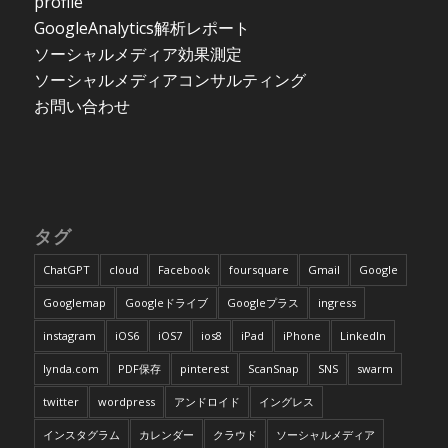
profile
GoogleAnalytics解析レポート
ソーシャルメディア効果測定
ソーシャルメディアコンサルティング
お問い合わせ
タグ
ChatGPT
cloud
Facebook
foursquare
Gmail
Google
Googlemap
Googleドライブ
Googleプラス
ingress
instagram
iOS6
iOS7
ios8
iPad
iPhone
LinkedIn
lynda.com
PDF保存
pinterest
ScanSnap
SNS
swarm
twitter
wordpress
アンドロイド
イングレス
インスタグラム
カレンダー
クラウド
ソーシャルメディア