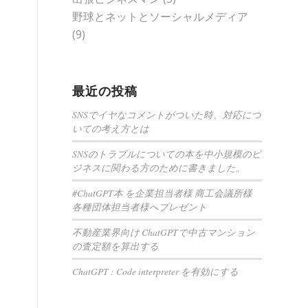
野球とネットとソーシャルメディア
(9)
最近の投稿
SNSでイヤなコメントがついた時、対応につ
いての考え方とは
SNSのトラブルについての本を中小規模のビ
ジネスに関わる方のために書きました。
#ChatGPT本 を企業担当者様 商工会議所様
各種団体担当者様へプレゼント
不動産業界向け ChatGPTで中古マンション
の査定額を算出する
ChatGPT : Code interpreter を有効にする