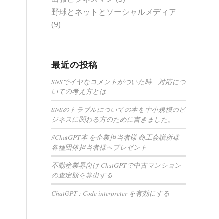
野球とネットとソーシャルメディア
(9)
最近の投稿
SNSでイヤなコメントがついた時、対応につ
いての考え方とは
SNSのトラブルについての本を中小規模のビ
ジネスに関わる方のために書きました。
#ChatGPT本 を企業担当者様 商工会議所様
各種団体担当者様へプレゼント
不動産業界向け ChatGPTで中古マンション
の査定額を算出する
ChatGPT : Code interpreter を有効にする