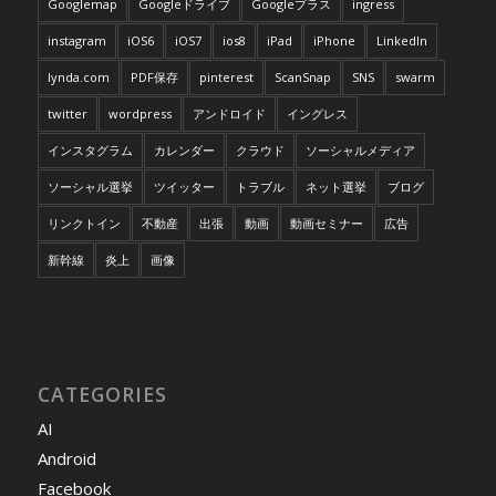
Googlemap
Googleドライブ
Googleプラス
ingress
instagram
iOS6
iOS7
ios8
iPad
iPhone
LinkedIn
lynda.com
PDF保存
pinterest
ScanSnap
SNS
swarm
twitter
wordpress
アンドロイド
イングレス
インスタグラム
カレンダー
クラウド
ソーシャルメディア
ソーシャル選挙
ツイッター
トラブル
ネット選挙
ブログ
リンクトイン
不動産
出張
動画
動画セミナー
広告
新幹線
炎上
画像
CATEGORIES
AI
Android
Facebook