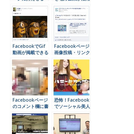
き役割とその効果
する意味とは
を分析する方法
FacebookでGif
Facebookページ
動画が掲載できる
画像投稿・リンク
というのでやって
投稿 どっちが効
みたけどG+のほ
果ある？？
うが全然上だった
Facebookページ
恐怖！Facebook
のコメント欄に書
でソーシャル美人
き込まれる２種類
局（ハニートラッ
のクレームとその
プ）！！
対処法