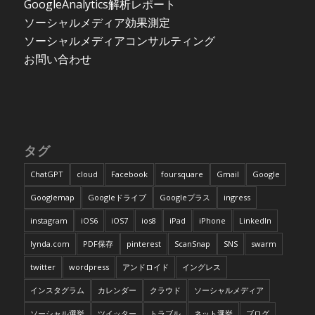
GoogleAnalytics解析レポート
ソーシャルメディア効果測定
ソーシャルメディアコンサルティング
お問い合わせ
タグ
ChatGPT
cloud
Facebook
foursquare
Gmail
Google
Googlemap
Googleドライブ
Googleプラス
ingress
instagram
iOS6
iOS7
ios8
iPad
iPhone
LinkedIn
lynda.com
PDF保存
pinterest
ScanSnap
SNS
swarm
twitter
wordpress
アンドロイド
イングレス
インスタグラム
カレンダー
クラウド
ソーシャルメディア
ソーシャル選挙
ツイッター
トラブル
ネット選挙
ブログ