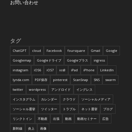
お問い合わせ
タグ
ChatGPT
cloud
Facebook
foursquare
Gmail
Google
Googlemap
Googleドライブ
Googleプラス
ingress
instagram
iOS6
iOS7
ios8
iPad
iPhone
LinkedIn
lynda.com
PDF保存
pinterest
ScanSnap
SNS
swarm
twitter
wordpress
アンドロイド
イングレス
インスタグラム
カレンダー
クラウド
ソーシャルメディア
ソーシャル選挙
ツイッター
トラブル
ネット選挙
ブログ
リンクトイン
不動産
出張
動画
動画セミナー
広告
新幹線
炎上
画像