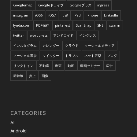
Googlemap
Googleドライブ
Googleプラス
ingress
instagram
iOS6
iOS7
ios8
iPad
iPhone
LinkedIn
lynda.com
PDF保存
pinterest
ScanSnap
SNS
swarm
twitter
wordpress
アンドロイド
イングレス
インスタグラム
カレンダー
クラウド
ソーシャルメディア
ソーシャル選挙
ツイッター
トラブル
ネット選挙
ブログ
リンクトイン
不動産
出張
動画
動画セミナー
広告
新幹線
炎上
画像
CATEGORIES
AI
Android