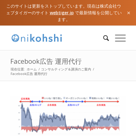
このサイトは更新をストップしています。現在は株式会社ウ
×
ェブタイガーのサイト
webtiger.jp
で最新情報を公開してい
ます。
Facebook広告 運用代行
現在位置:
ホーム
/
コンサルティング＆講演のご案内
/
Facebook広告 運用代行