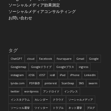
ソーシャルメディア効果測定
ソーシャルメディアコンサルティング
お問い合わせ
タグ
ChatGPT
cloud
Facebook
foursquare
Gmail
Google
Googlemap
Googleドライブ
Googleプラス
ingress
instagram
iOS6
iOS7
ios8
iPad
iPhone
LinkedIn
lynda.com
PDF保存
pinterest
ScanSnap
SNS
swarm
twitter
wordpress
アンドロイド
イングレス
インスタグラム
カレンダー
クラウド
ソーシャルメディア
ソーシャル選挙
ツイッター
トラブル
ネット選挙
ブログ