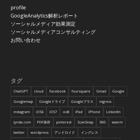
profile
GoogleAnalytics解析レポート
ソーシャルメディア効果測定
ソーシャルメディアコンサルティング
お問い合わせ
タグ
ChatGPT
cloud
Facebook
foursquare
Gmail
Google
Googlemap
Googleドライブ
Googleプラス
ingress
instagram
iOS6
iOS7
ios8
iPad
iPhone
LinkedIn
lynda.com
PDF保存
pinterest
ScanSnap
SNS
swarm
twitter
wordpress
アンドロイド
イングレス