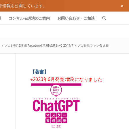
×
新情報を公開しています。
要
コンサル＆講演のご案内
お問い合わせ・ご相談
ム
/
プロ野球12球団 Facebook活用状況 比較 2017/7
/
プロ野球ファン数比較
【著書】
※2023年6月発売 増刷になりました