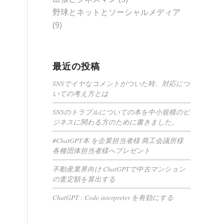
野球とネットとソーシャルメディア
(9)
最近の投稿
SNSでイヤなコメントがついた時、対応につ
いての考え方とは
SNSのトラブルについての本を中小規模のビ
ジネスに関わる方のために書きました。
#ChatGPT本 を企業担当者様 商工会議所様
各種団体担当者様へプレゼント
不動産業界向け ChatGPTで中古マンション
の査定額を算出する
ChatGPT : Code interpreter を有効にする