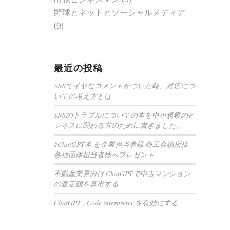
野球とネットとソーシャルメディア
(9)
最近の投稿
SNSでイヤなコメントがついた時、対応につ
いての考え方とは
SNSのトラブルについての本を中小規模のビ
ジネスに関わる方のために書きました。
#ChatGPT本 を企業担当者様 商工会議所様
各種団体担当者様へプレゼント
不動産業界向け ChatGPTで中古マンション
の査定額を算出する
ChatGPT : Code interpreter を有効にする