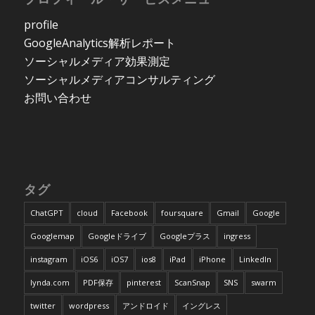
profile
GoogleAnalytics解析レポート
ソーシャルメディア効果測定
ソーシャルメディアコンサルティング
お問い合わせ
タグ
ChatGPT
cloud
Facebook
foursquare
Gmail
Google
Googlemap
Googleドライブ
Googleプラス
ingress
instagram
iOS6
iOS7
ios8
iPad
iPhone
LinkedIn
lynda.com
PDF保存
pinterest
ScanSnap
SNS
swarm
twitter
wordpress
アンドロイド
イングレス