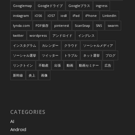
Googlemap
Googleドライブ
Googleプラス
ingress
instagram
iOS6
iOS7
ios8
iPad
iPhone
LinkedIn
lynda.com
PDF保存
pinterest
ScanSnap
SNS
swarm
twitter
wordpress
アンドロイド
イングレス
インスタグラム
カレンダー
クラウド
ソーシャルメディア
ソーシャル選挙
ツイッター
トラブル
ネット選挙
ブログ
リンクトイン
不動産
出張
動画
動画セミナー
広告
新幹線
炎上
画像
CATEGORIES
AI
Android