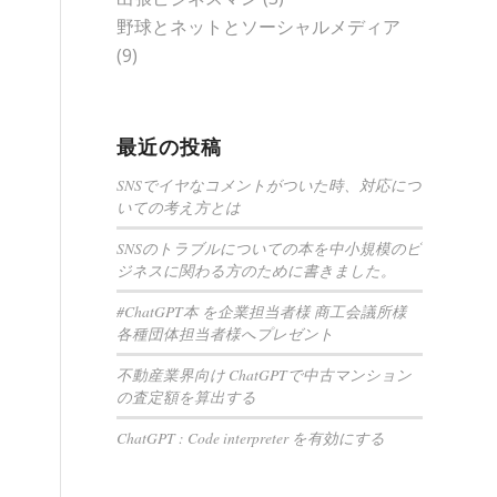
野球とネットとソーシャルメディア
(9)
最近の投稿
SNSでイヤなコメントがついた時、対応につ
いての考え方とは
SNSのトラブルについての本を中小規模のビ
ジネスに関わる方のために書きました。
#ChatGPT本 を企業担当者様 商工会議所様
各種団体担当者様へプレゼント
不動産業界向け ChatGPTで中古マンション
の査定額を算出する
ChatGPT : Code interpreter を有効にする