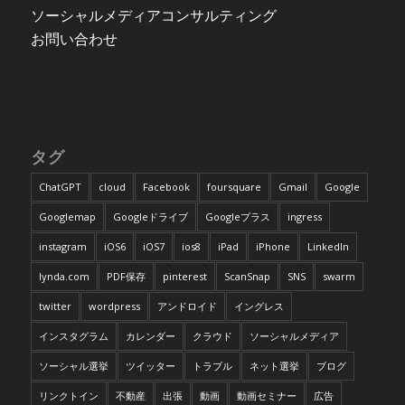
ソーシャルメディアコンサルティング
お問い合わせ
タグ
ChatGPT
cloud
Facebook
foursquare
Gmail
Google
Googlemap
Googleドライブ
Googleプラス
ingress
instagram
iOS6
iOS7
ios8
iPad
iPhone
LinkedIn
lynda.com
PDF保存
pinterest
ScanSnap
SNS
swarm
twitter
wordpress
アンドロイド
イングレス
インスタグラム
カレンダー
クラウド
ソーシャルメディア
ソーシャル選挙
ツイッター
トラブル
ネット選挙
ブログ
リンクトイン
不動産
出張
動画
動画セミナー
広告