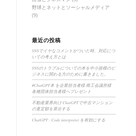
野球とネットとソーシャルメディア
(9)
最近の投稿
SNSでイヤなコメントがついた時、対応につ
いての考え方とは
SNSのトラブルについての本を中小規模のビ
ジネスに関わる方のために書きました。
#ChatGPT本 を企業担当者様 商工会議所様
各種団体担当者様へプレゼント
不動産業界向け ChatGPTで中古マンション
の査定額を算出する
ChatGPT : Code interpreter を有効にする